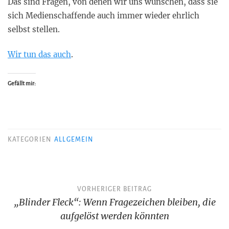
Das sind Fragen, von denen wir uns wünschen, dass sie
sich Medienschaffende auch immer wieder ehrlich
selbst stellen.
Wir tun das auch
.
Gefällt mir:
KATEGORIEN
ALLGEMEIN
Beitragsnavigation
VORHERIGER BEITRAG
„Blinder Fleck“: Wenn Fragezeichen bleiben, die
aufgelöst werden könnten