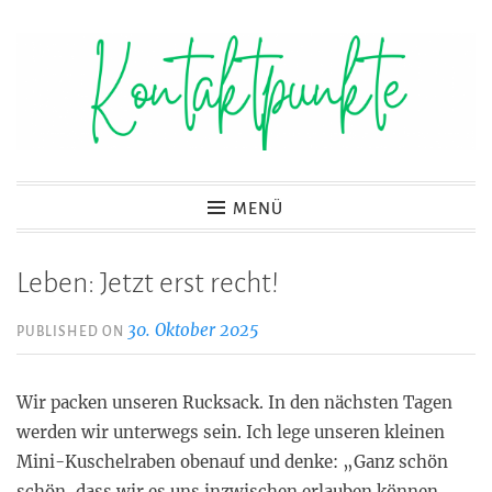
Zum
Inhalt
springen
Kontaktpunkte
MENÜ
Leben: Jetzt erst recht!
30. Oktober 2025
PUBLISHED ON
Wir packen unseren Rucksack. In den nächsten Tagen
werden wir unterwegs sein. Ich lege unseren kleinen
Mini-Kuschelraben obenauf und denke: „Ganz schön
schön, dass wir es uns inzwischen erlauben können,