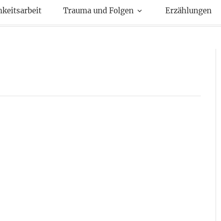
kte
hkeitsarbeit
Trauma und Folgen
Erzählungen