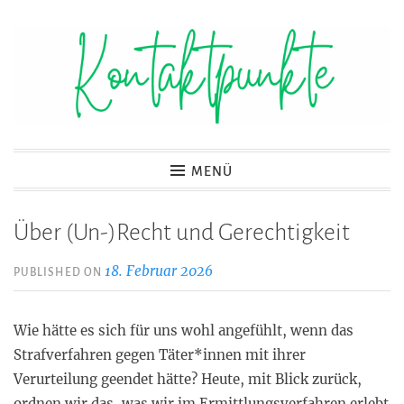
Zum
Inhalt
springen
Kontaktpunkte
MENÜ
Über (Un-)Recht und Gerechtigkeit
18. Februar 2026
PUBLISHED ON
Wie hätte es sich für uns wohl angefühlt, wenn das
Strafverfahren gegen Täter*innen mit ihrer
Verurteilung geendet hätte? Heute, mit Blick zurück,
ordnen wir das, was wir im Ermittlungsverfahren erlebt