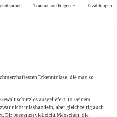
kte
hkeitsarbeit
Trauma und Folgen
Erzählungen
 schmerzhaftesten Erkenntnisse, die man so
 Gewalt schutzlos ausgeliefert. In Deinem
zwar nicht misshandeln, aber gleichzeitig auch
rt. Dir begegnen vielleicht Menschen, die