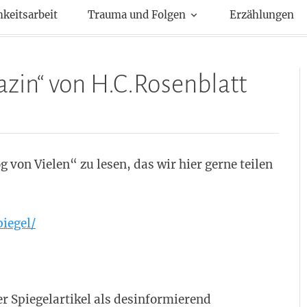
kte
hkeitsarbeit
Trauma und Folgen
Erzählungen
zin“ von H.C.Rosenblatt
g von Vielen“ zu lesen, das wir hier gerne teilen
iegel/
r Spiegelartikel als desinformierend