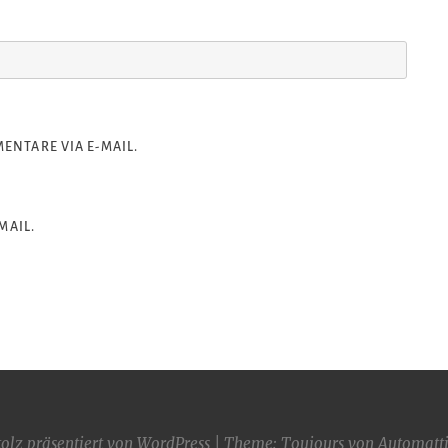
NTARE VIA E-MAIL.
MAIL.
tolz präsentiert von WordPress
|
Theme: Toujours von
Automatt