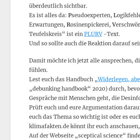
überdeutlich sichtbar.
Es ist alles da:
P
seudoexperten,
L
ogikfehl
Erwartungen,
R
osinenpickerei,
V
erschwö
Teufelskreis“ ist ein
PLURV
-Text.
Und so sollte auch die Reaktion darauf sei
Damit möchte ich jetzt alle ansprechen, 
fühlen.
Lest euch das Handbuch „
Widerlegen, abe
„debunking handbook“ 2020) durch, bevor 
Gespräche mit Menschen geht, die Desinf
Prüft euch und eure Argumentation darauf,
euch das Thema so wichtig ist oder es euch
klimafakten.de könnt ihr euch anschauen,
Auf der Webseite „sceptical science“ finde