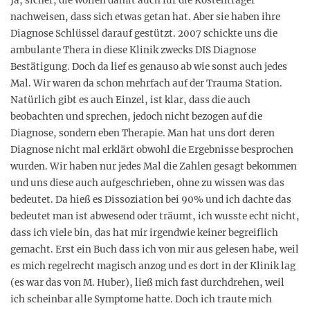
Ja, sicher, die wollen damit auch für die Kostenträger
nachweisen, dass sich etwas getan hat. Aber sie haben ihre
Diagnose Schlüssel darauf gestützt. 2007 schickte uns die
ambulante Thera in diese Klinik zwecks DIS Diagnose
Bestätigung. Doch da lief es genauso ab wie sonst auch jedes
Mal. Wir waren da schon mehrfach auf der Trauma Station.
Natürlich gibt es auch Einzel, ist klar, dass die auch
beobachten und sprechen, jedoch nicht bezogen auf die
Diagnose, sondern eben Therapie. Man hat uns dort deren
Diagnose nicht mal erklärt obwohl die Ergebnisse besprochen
wurden. Wir haben nur jedes Mal die Zahlen gesagt bekommen
und uns diese auch aufgeschrieben, ohne zu wissen was das
bedeutet. Da hieß es Dissoziation bei 90% und ich dachte das
bedeutet man ist abwesend oder träumt, ich wusste echt nicht,
dass ich viele bin, das hat mir irgendwie keiner begreiflich
gemacht. Erst ein Buch dass ich von mir aus gelesen habe, weil
es mich regelrecht magisch anzog und es dort in der Klinik lag
(es war das von M. Huber), ließ mich fast durchdrehen, weil
ich scheinbar alle Symptome hatte. Doch ich traute mich