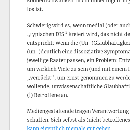
können schwanken. Nicht unbedingt dring
los ist.
Schwierig wird es, wenn medial (oder auch
„typischen DIS“ kreiert wird, das nicht der
entspricht: Wenn die (Un-)Glaubhaftigkei
(un-)deutlich eine dissoziative Symptomati
jeweilige Raster passen, ein Problem: Ent
um wirklich Viele zu sein (und mit einem 
„verrückt“, um ernst genommen zu werden.
wollende, unwissenschaftliche Glaubhafti
(!) Betroffene an.
Mediengestaltende tragen Verantwortung fü
schaffen. Sich selbst als (nicht betroffen
kann eigentlich niemals gut gehen.