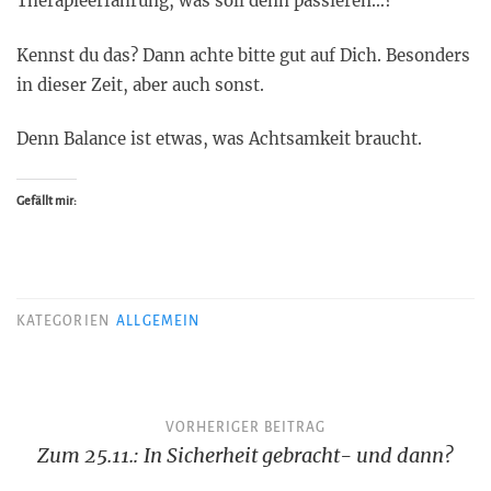
Therapieerfahrung, was soll denn passieren…?
Kennst du das? Dann achte bitte gut auf Dich. Besonders
in dieser Zeit, aber auch sonst.
Denn Balance ist etwas, was Achtsamkeit braucht.
Gefällt mir:
KATEGORIEN
ALLGEMEIN
Beitragsnavigation
VORHERIGER BEITRAG
Zum 25.11.: In Sicherheit gebracht- und dann?