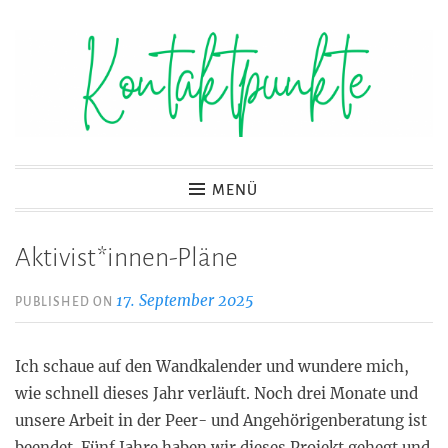
Zum
Inhalt
springen
Kontaktpunkte
MENÜ
Aktivist*innen-Pläne
17. September 2025
PUBLISHED ON
Ich schaue auf den Wandkalender und wundere mich,
wie schnell dieses Jahr verläuft. Noch drei Monate und
unsere Arbeit in der Peer- und Angehörigenberatung ist
beendet. Fünf Jahre haben wir dieses Projekt gehegt und