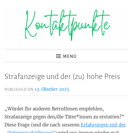
Zum
Inhalt
springen
Kontaktpunkte
MENÜ
Strafanzeige und der (zu) hohe Preis
13. Oktober 2025
PUBLISHED ON
„Würdet Ihr anderen Betroffenen empfehlen,
Strafanzeige gegen den/die Täter*innen zu erstatten?“
Diese Frage (und die nach unseren
Erfahrungen mit der
„Opferentschädigung“
) wird uns immer wieder mal