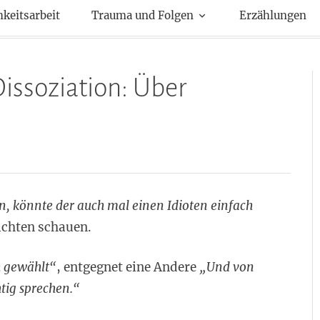
kte
hkeitsarbeit
Trauma und Folgen
Erzählungen
Dissoziation: Über
, könnte der auch mal einen Idioten einfach
ichten schauen.
h gewählt“
, entgegnet eine Andere
„Und von
tig sprechen.“