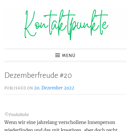
Zum
Inhalt
springen
Kontaktpunkte
MENÜ
Dezemberfreude #20
20. Dezember 2022
PUBLISHED ON
©PaulaRabe
Wenn wir eine jahrelang verschollene Innenperson
wiederfinden und das mit kreativen, aber doch recht