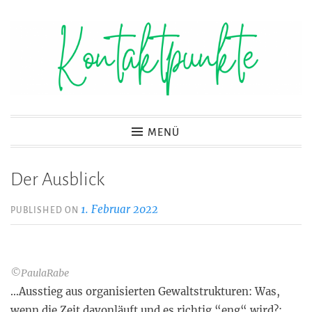
Zum
Inhalt
springen
Kontaktpunkte
MENÜ
Der Ausblick
1. Februar 2022
PUBLISHED ON
©PaulaRabe
…Ausstieg aus organisierten Gewaltstrukturen: Was,
wenn die Zeit davonläuft und es richtig “eng“ wird?: