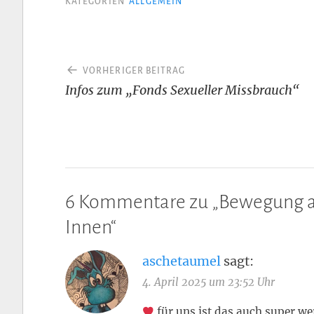
KATEGORIEN
ALLGEMEIN
Beitragsnavigation
VORHERIGER BEITRAG
Infos zum „Fonds Sexueller Missbrauch“
6 Kommentare zu „
Bewegung a
Innen
“
aschetaumel
sagt:
4. April 2025 um 23:52 Uhr
für uns ist das auch super we