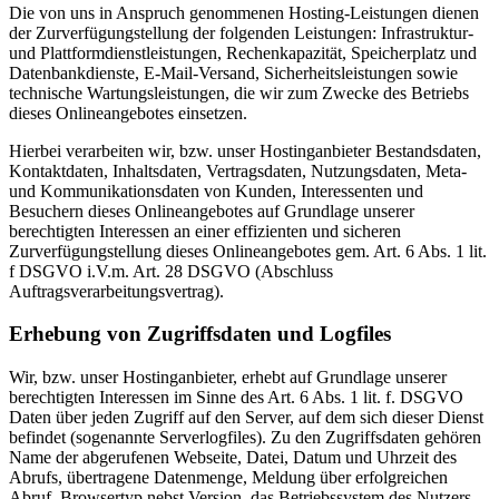
Die von uns in Anspruch genommenen Hosting-Leistungen dienen
der Zurverfügungstellung der folgenden Leistungen: Infrastruktur-
und Plattformdienstleistungen, Rechenkapazität, Speicherplatz und
Datenbankdienste, E-Mail-Versand, Sicherheitsleistungen sowie
technische Wartungsleistungen, die wir zum Zwecke des Betriebs
dieses Onlineangebotes einsetzen.
Hierbei verarbeiten wir, bzw. unser Hostinganbieter Bestandsdaten,
Kontaktdaten, Inhaltsdaten, Vertragsdaten, Nutzungsdaten, Meta-
und Kommunikationsdaten von Kunden, Interessenten und
Besuchern dieses Onlineangebotes auf Grundlage unserer
berechtigten Interessen an einer effizienten und sicheren
Zurverfügungstellung dieses Onlineangebotes gem. Art. 6 Abs. 1 lit.
f DSGVO i.V.m. Art. 28 DSGVO (Abschluss
Auftragsverarbeitungsvertrag).
Erhebung von Zugriffsdaten und Logfiles
Wir, bzw. unser Hostinganbieter, erhebt auf Grundlage unserer
berechtigten Interessen im Sinne des Art. 6 Abs. 1 lit. f. DSGVO
Daten über jeden Zugriff auf den Server, auf dem sich dieser Dienst
befindet (sogenannte Serverlogfiles). Zu den Zugriffsdaten gehören
Name der abgerufenen Webseite, Datei, Datum und Uhrzeit des
Abrufs, übertragene Datenmenge, Meldung über erfolgreichen
Abruf, Browsertyp nebst Version, das Betriebssystem des Nutzers,