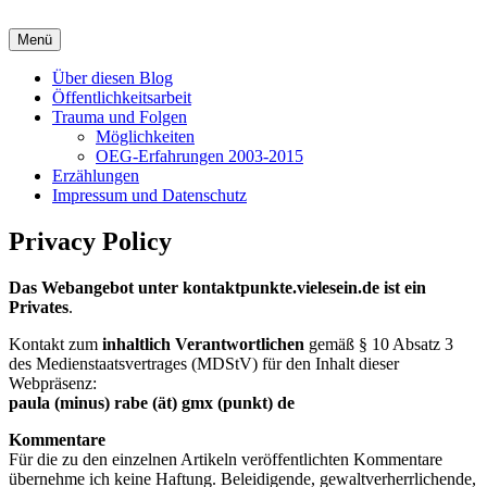
Zum
Inhalt
Menü
Kontaktpunkte
springen
Über diesen Blog
Öffentlichkeitsarbeit
Trauma und Folgen
Möglichkeiten
OEG-Erfahrungen 2003-2015
Erzählungen
Impressum und Datenschutz
Privacy Policy
Das Webangebot unter kontaktpunkte.vielesein.de ist ein
Privates
.
Kontakt zum
inhaltlich Verantwortlichen
gemäß § 10 Absatz 3
des Medienstaatsvertrages (MDStV) für den Inhalt dieser
Webpräsenz:
paula (minus) rabe (ät) gmx (punkt) de
Kommentare
Für die zu den einzelnen Artikeln veröffentlichten Kommentare
übernehme ich keine Haftung. Beleidigende, gewaltverherrlichende,