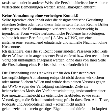
rassistische oder in anderer Weise die Persönlichkeitsrechte Anderer
verletzende Bemerkungen werden schnellstmöglich entfernt.
Keine Abmahnung ohne vorherigen Kontakt!
Sollte irgendwelcher Inhalt oder die designtechnische Gestaltung
einzelner Seiten oder Teile dieser Internetseite fremde Rechte Dritter
oder gesetzliche Bestimmungen verletzen oder anderweitig in
irgendeiner Form wettbewerbsrechtliche Probleme hervorbringen,
so bitte ich unter Berufung auf § 8 Abs. 4 UWG, um eine
angemessene, ausreichend erläuternde und schnelle Nachricht ohne
Kostennote.
Ich garantiere, dass die zu Recht beanstandeten Passagen oder Teile
dieser Webseiten in angemessener Frist entfernt bzw. den rechtlichen
Vorgaben umfänglich angepasst werden, ohne dass von Ihrer Seite
die Einschaltung eines Rechtsbeistandes erforderlich ist
Die Einschaltung eines Anwalts zur für den Diensteanbieter
kostenpflichtigen Abmahnung entspricht nicht dessen wirklichem
oder mutmaßlichem Willen und würde damit einen Verstoss gegen
das UWG wegen der Verfolgung sachfremder Ziele als
beherschendes Motiv der Verfahrenseinleitung, insbesondere einer
Kostenerzielungsabsicht als eigentliche Triebfeder, sowie einen
Verstoß gegen die Schadensminderungspflicht darstellen. Alle Texte,
Podcasts und Audiodateien sind – sofern nicht anders
gekennzeichnet – mein geistiges Eigentum und dürfen nicht kopiert